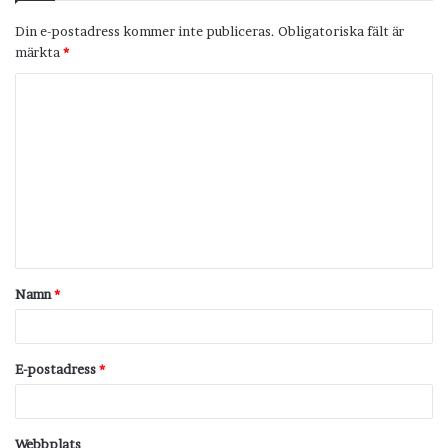
Din e-postadress kommer inte publiceras.
Obligatoriska fält är
märkta
*
K
o
m
m
e
n
t
Namn
*
a
r
*
E-postadress
*
Webbplats