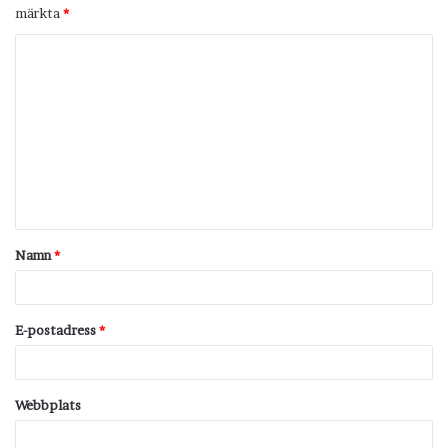
märkta
*
K
o
m
m
e
n
t
Namn
*
a
r
*
E-postadress
*
Webbplats