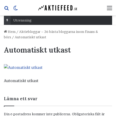
Sök
Switch
M
efter
skin
Utrensning
Hem
/
Aktiebloggar – 36 bästa bloggarna inom finans &
börs
/
Automatiskt utkast
Automatiskt utkast
Automatiskt utkast
Lämna ett svar
Din e-postadress kommer inte publiceras.
Obligatoriska fält är