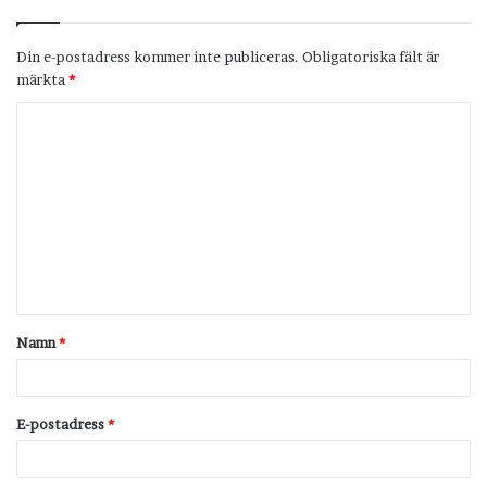
Din e-postadress kommer inte publiceras.
Obligatoriska fält är
märkta
*
K
o
m
m
e
n
t
Namn
*
a
r
*
E-postadress
*