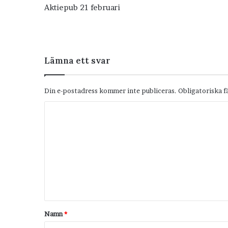
Aktiepub 21 februari
Lämna ett svar
Din e-postadress kommer inte publiceras.
Obligatoriska f
K
o
m
m
e
n
t
Namn
*
a