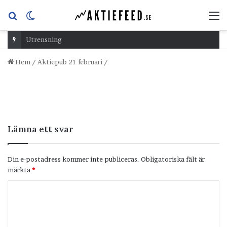
Sök
Switch
M
efter
skin
Utrensning
Hem
/
Aktiepub 21 februari
/
Lämna ett svar
Din e-postadress kommer inte publiceras.
Obligatoriska fält är
märkta
*
K
o
m