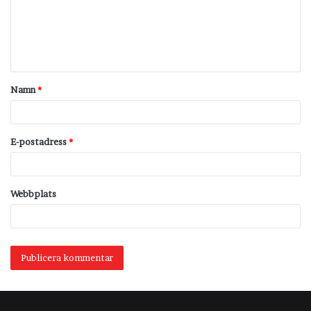
m
e
n
t
Namn
*
a
r
*
E-postadress
*
Webbplats