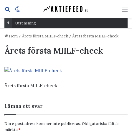
Sök
Switch
M
efter
skin
Utrensning
Hem
/
Årets första MIILF-check
/
Årets första MIILF-check
Årets första MIILF-check
Årets första MIILF-check
Lämna ett svar
Din e-postadress kommer inte publiceras.
Obligatoriska fält är
märkta
*