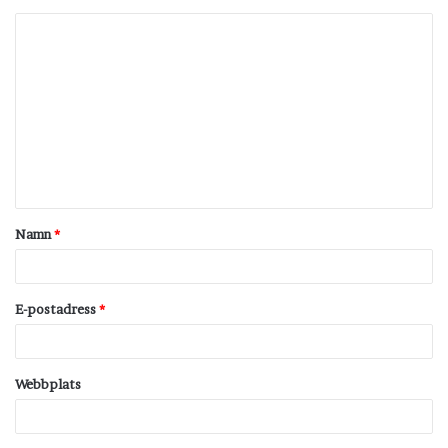
K
o
m
m
e
n
t
Namn
*
a
r
*
E-postadress
*
Webbplats