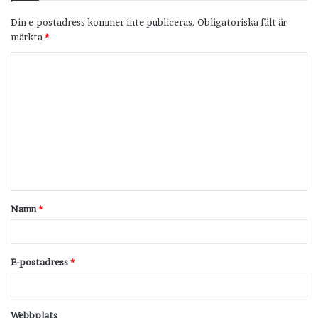
Din e-postadress kommer inte publiceras.
Obligatoriska fält är
märkta
*
K
o
m
m
e
n
t
Namn
*
a
r
*
E-postadress
*
Webbplats