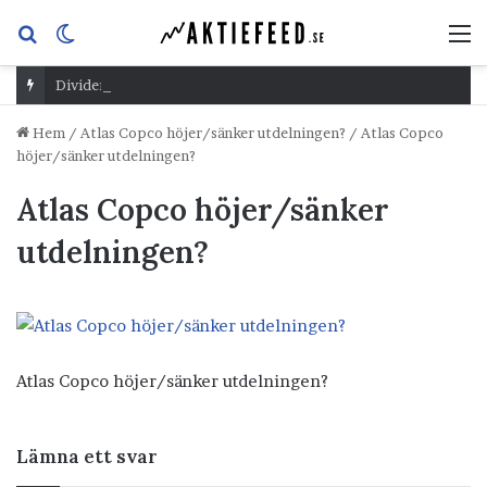
Sök
Switch
M
efter
skin
Dividend Overshoot Day
Hem
/
Atlas Copco höjer/sänker utdelningen?
/
Atlas Copco
höjer/sänker utdelningen?
Atlas Copco höjer/sänker
utdelningen?
Atlas Copco höjer/sänker utdelningen?
Lämna ett svar