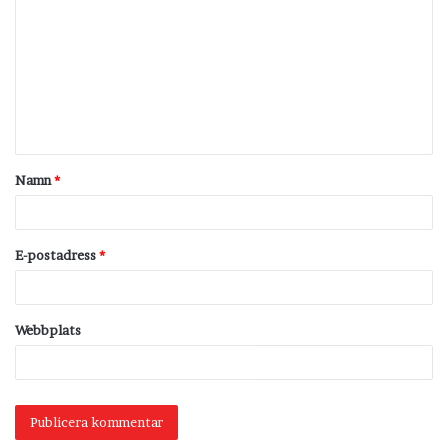
o
m
m
e
n
t
Namn
*
a
r
*
E-postadress
*
Webbplats