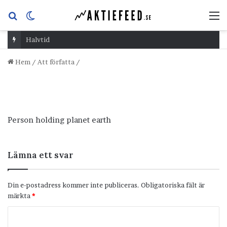
Sök
Switch
M
efter
skin
Halvtid
Hem
/
Att författa
/
Person holding planet earth
Lämna ett svar
Din e-postadress kommer inte publiceras.
Obligatoriska fält är
märkta
*
K