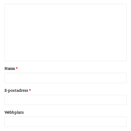
K
o
m
m
e
n
t
Namn
*
a
r
*
E-postadress
*
Webbplats