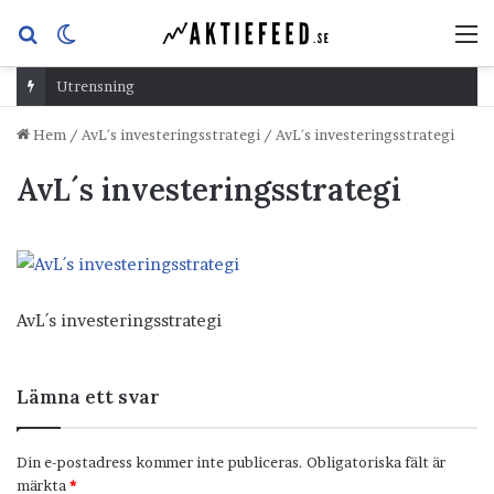
Sök
Switch
M
efter
skin
Utrensning
Hem
/
AvL´s investeringsstrategi
/
AvL´s investeringsstrategi
AvL´s investeringsstrategi
AvL´s investeringsstrategi
Lämna ett svar
Din e-postadress kommer inte publiceras.
Obligatoriska fält är
märkta
*