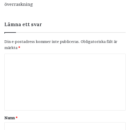
överraskning
Lämna ett svar
Din e-postadress kommer inte publiceras.
Obligatoriska fält är
märkta
*
K
o
m
m
e
n
t
Namn
*
a
r