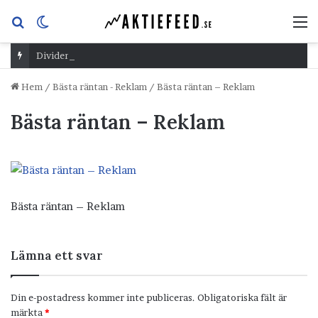
Sök
Switch
M
efter
skin
Dividend Overshoot Day
Hem
/
Bästa räntan - Reklam
/
Bästa räntan – Reklam
Bästa räntan – Reklam
Bästa räntan – Reklam
Lämna ett svar
Din e-postadress kommer inte publiceras.
Obligatoriska fält är
märkta
*