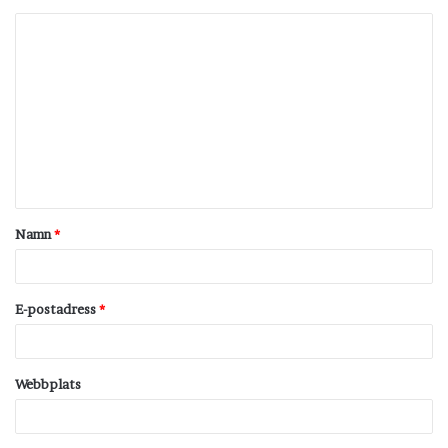
K
o
m
m
e
n
t
Namn
*
a
r
*
E-postadress
*
Webbplats