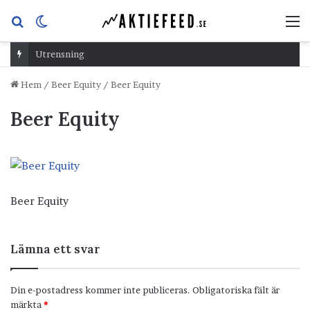
Sök
Switch
M
efter
skin
Utrensning
Hem
/
Beer Equity
/
Beer Equity
Beer Equity
Beer Equity
Lämna ett svar
Din e-postadress kommer inte publiceras.
Obligatoriska fält är
märkta
*