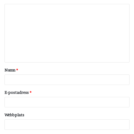
K
o
m
m
e
n
t
Namn
*
a
r
*
E-postadress
*
Webbplats