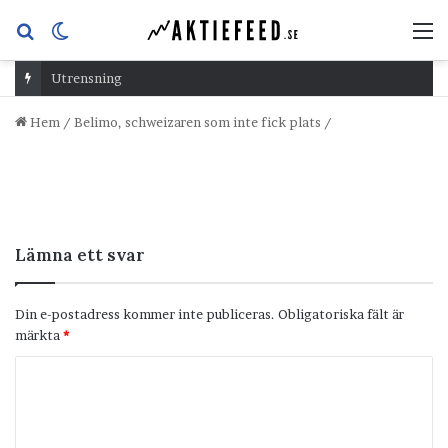
Sök
Switch
M
efter
skin
Utrensning
Hem
/
Belimo, schweizaren som inte fick plats
/
Lämna ett svar
Din e-postadress kommer inte publiceras.
Obligatoriska fält är
märkta
*
K
o
m