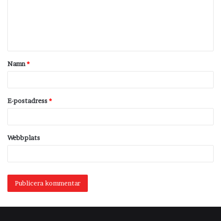
m
e
n
t
Namn
*
a
r
*
E-postadress
*
Webbplats