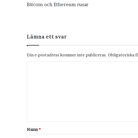
Bitcoin och Ethereum rusar
Lämna ett svar
Din e-postadress kommer inte publiceras.
Obligatoriska f
K
o
m
m
e
n
t
Namn
*
a