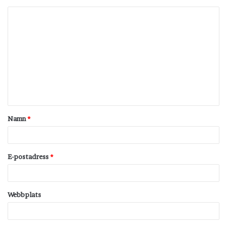
K
o
m
m
e
n
t
Namn
*
a
r
*
E-postadress
*
Webbplats