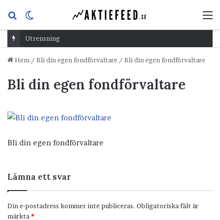
Sök
Switch
M
efter
skin
Utrensning
Hem
/
Bli din egen fondförvaltare
/
Bli din egen fondförvaltare
Bli din egen fondförvaltare
Bli din egen fondförvaltare
Lämna ett svar
Din e-postadress kommer inte publiceras.
Obligatoriska fält är
märkta
*