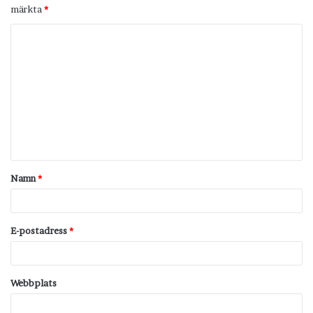
märkta
*
K
o
m
m
e
n
t
Namn
*
a
r
*
E-postadress
*
Webbplats