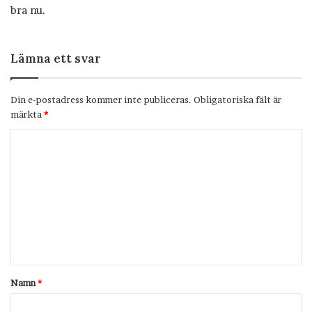
bra nu.
Lämna ett svar
Din e-postadress kommer inte publiceras.
Obligatoriska fält är
märkta
*
K
o
m
m
e
n
t
Namn
*
a
r