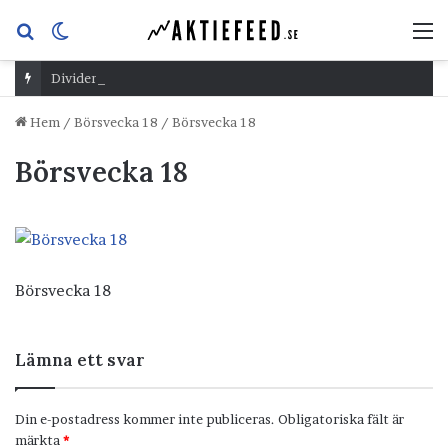
Sök
Switch
M
efter
skin
Dividend Overshoot Day
Hem
/
Börsvecka 18
/
Börsvecka 18
Börsvecka 18
Börsvecka 18
Lämna ett svar
Din e-postadress kommer inte publiceras.
Obligatoriska fält är
märkta
*