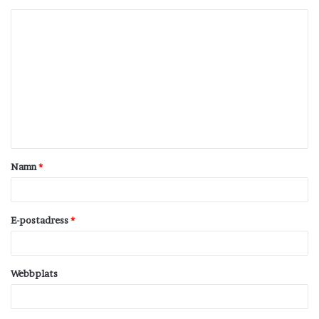
K
o
m
m
e
n
t
Namn
*
a
r
*
E-postadress
*
Webbplats