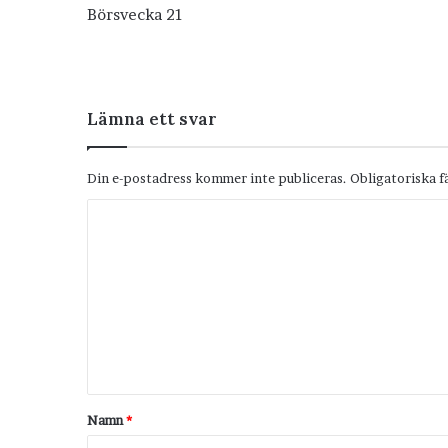
Börsvecka 21
Lämna ett svar
Din e-postadress kommer inte publiceras.
Obligatoriska f
K
o
m
m
e
n
t
Namn
*
a