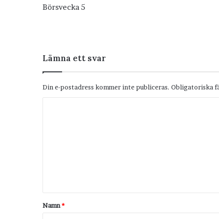
Börsvecka 5
Lämna ett svar
Din e-postadress kommer inte publiceras.
Obligatoriska f
K
o
m
m
e
n
t
Namn
*
a