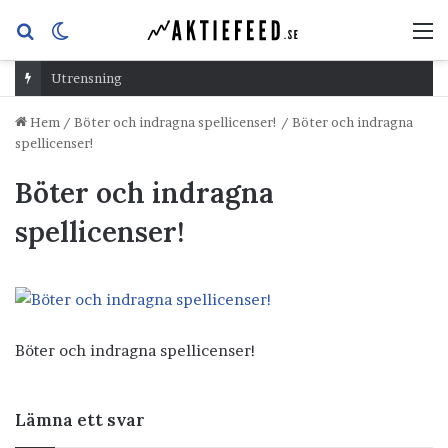
Sök
Switch
M
efter
skin
Utrensning
Hem
/
Böter och indragna spellicenser!
/
Böter och indragna
spellicenser!
Böter och indragna
spellicenser!
Böter och indragna spellicenser!
Lämna ett svar