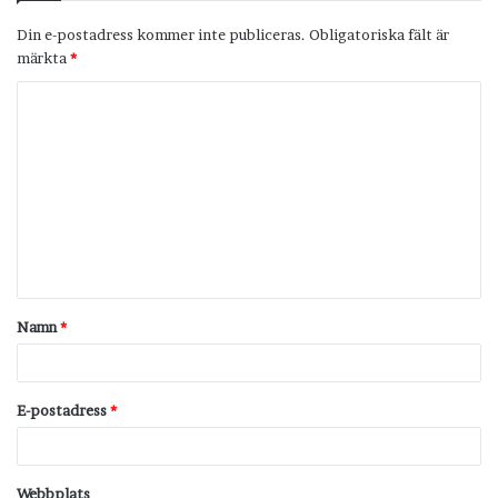
Din e-postadress kommer inte publiceras.
Obligatoriska fält är
märkta
*
K
o
m
m
e
n
t
Namn
*
a
r
*
E-postadress
*
Webbplats