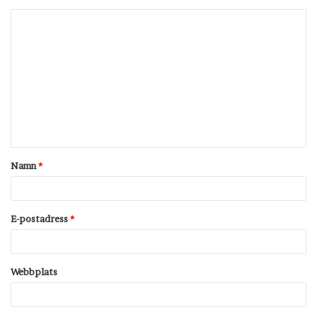
K
o
m
m
e
n
t
Namn
*
a
r
*
E-postadress
*
Webbplats