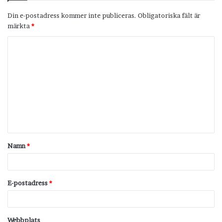
Din e-postadress kommer inte publiceras.
Obligatoriska fält är
märkta
*
K
o
m
m
e
n
t
Namn
*
a
r
*
E-postadress
*
Webbplats