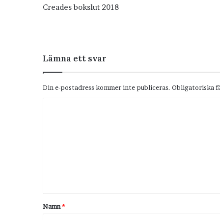
Creades bokslut 2018
Lämna ett svar
Din e-postadress kommer inte publiceras.
Obligatoriska f
K
o
m
m
e
n
t
Namn
*
a