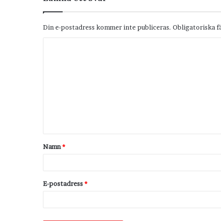
Din e-postadress kommer inte publiceras.
Obligatoriska f
K
o
m
m
e
n
t
Namn
*
a
r
*
E-postadress
*