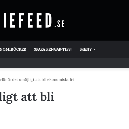
ONOMIBÖCKER
SPARA PENGAR-TIPS!
MENY
rför är det omöjligt att bli ekonomiskt fri
igt att bli