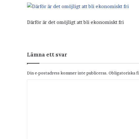
Därför är det omöjligt att bli ekonomiskt fri
Lämna ett svar
Din e-postadress kommer inte publiceras.
Obligatoriska f
K
o
m
m
e
n