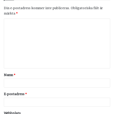
Din e-postadress kommer inte publiceras.
Obligatoriska fält är
märkta
*
K
o
m
m
e
n
t
Namn
*
a
r
*
E-postadress
*
Webbplats