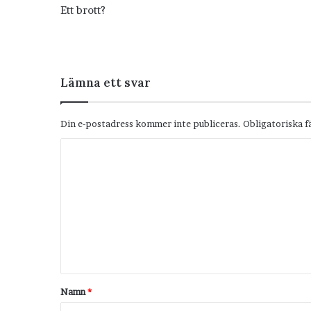
Ett brott?
Lämna ett svar
Din e-postadress kommer inte publiceras.
Obligatoriska f
K
o
m
m
e
n
t
Namn
*
a