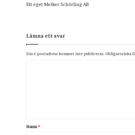
Ett eget Melker Schörling AB
Lämna ett svar
Din e-postadress kommer inte publiceras.
Obligatoriska f
K
o
m
m
e
n
t
Namn
*
a