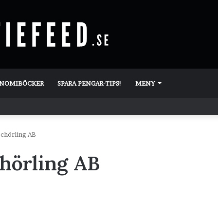
ONOMIBÖCKER
SPARA PENGAR-TIPS!
MENY
Schörling AB
chörling AB