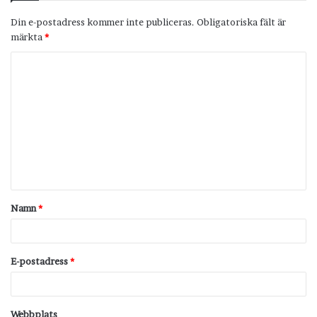
Din e-postadress kommer inte publiceras.
Obligatoriska fält är
märkta
*
K
o
m
m
e
n
t
Namn
*
a
r
*
E-postadress
*
Webbplats