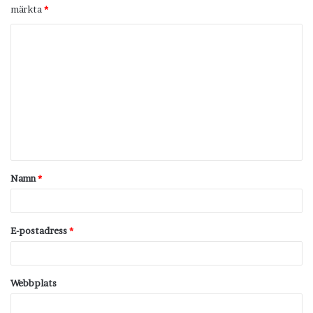
märkta
*
K
o
m
m
e
n
t
Namn
*
a
r
*
E-postadress
*
Webbplats