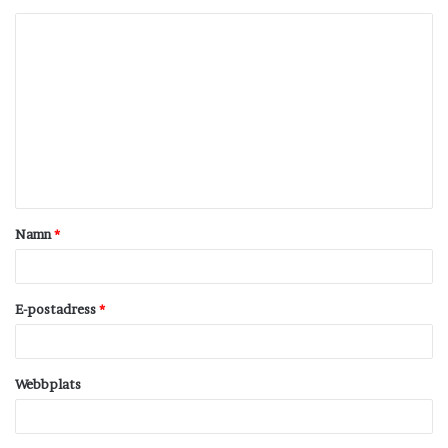
K
o
m
m
e
n
t
Namn
*
a
r
*
E-postadress
*
Webbplats