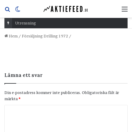
Sök
Switch
M
efter
skin
Utrensning
Hem
/
Försäljning Drilling 1972
/
Lämna ett svar
Din e-postadress kommer inte publiceras.
Obligatoriska fält är
märkta
*
K
o
m