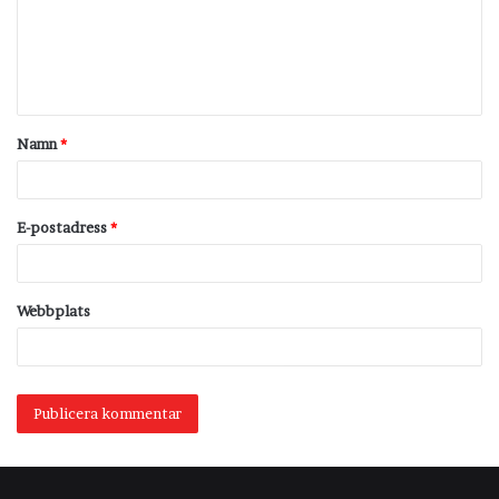
m
e
n
t
Namn
*
a
r
*
E-postadress
*
Webbplats