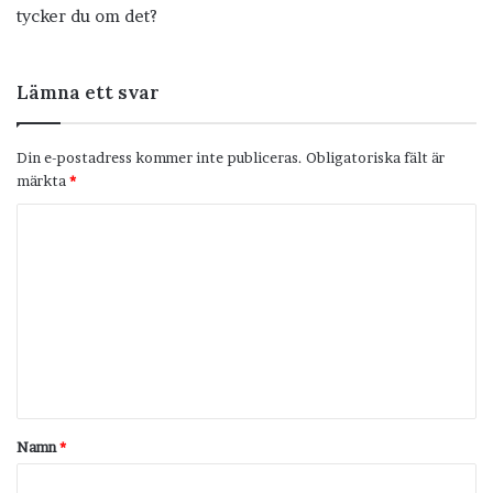
tycker du om det?
Lämna ett svar
Din e-postadress kommer inte publiceras.
Obligatoriska fält är
märkta
*
K
o
m
m
e
n
t
Namn
*
a
r