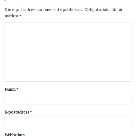
Din e-postadress kommer inte publiceras.
Obligatoriska fält är
märkta
*
K
o
m
m
e
n
t
Namn
*
a
r
*
E-postadress
*
Webbplats