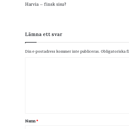
Harvia – finsk sisu?
Lämna ett svar
Din e-postadress kommer inte publiceras.
Obligatoriska f
K
o
m
m
e
n
t
Namn
*
a