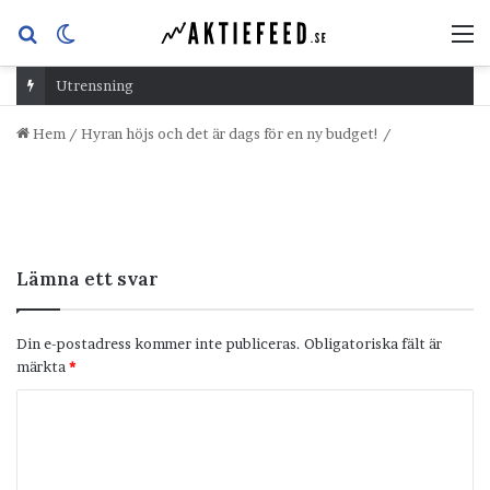
Sök
Switch
M
efter
skin
Utrensning
Hem
/
Hyran höjs och det är dags för en ny budget!
/
Lämna ett svar
Din e-postadress kommer inte publiceras.
Obligatoriska fält är
märkta
*
K
o
m