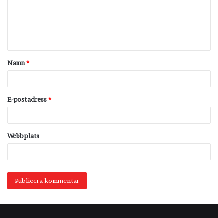
m
e
n
t
Namn
*
a
r
*
E-postadress
*
Webbplats