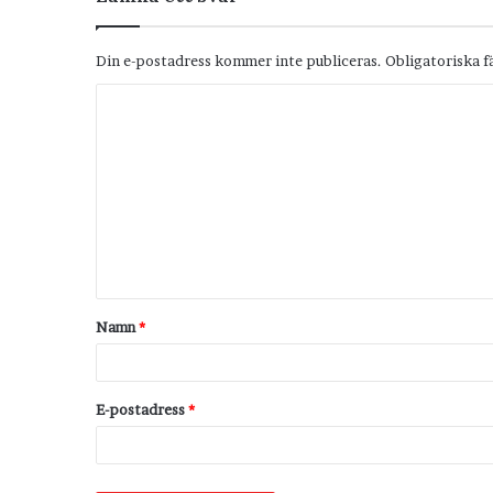
Din e-postadress kommer inte publiceras.
Obligatoriska f
K
o
m
m
e
n
t
Namn
*
a
r
*
E-postadress
*