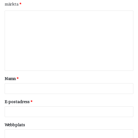
märkta
*
K
o
m
m
e
n
t
Namn
*
a
r
*
E-postadress
*
Webbplats