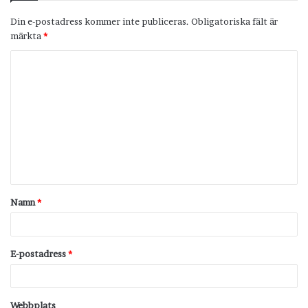
Din e-postadress kommer inte publiceras.
Obligatoriska fält är
märkta
*
K
o
m
m
e
n
t
Namn
*
a
r
*
E-postadress
*
Webbplats