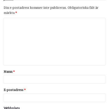
Din e-postadress kommer inte publiceras.
Obligatoriska fält är
märkta
*
K
o
m
m
e
n
t
Namn
*
a
r
*
E-postadress
*
Webbplats