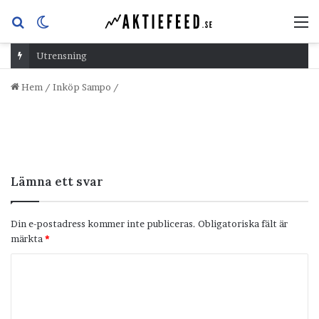
Sök
Switch
M
efter
skin
Utrensning
Hem
/
Inköp Sampo
/
Lämna ett svar
Din e-postadress kommer inte publiceras.
Obligatoriska fält är
märkta
*
K
o
m