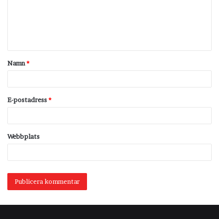
m
e
n
t
Namn
*
a
r
*
E-postadress
*
Webbplats