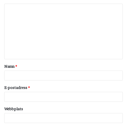
K
o
m
m
e
n
t
Namn
*
a
r
*
E-postadress
*
Webbplats