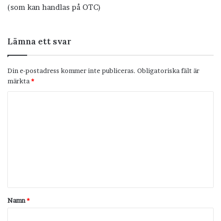
(som kan handlas på OTC)
Lämna ett svar
Din e-postadress kommer inte publiceras.
Obligatoriska fält är
märkta
*
K
o
m
m
e
n
t
Namn
*
a
r