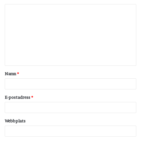
K
o
m
m
e
n
t
Namn
*
a
r
*
E-postadress
*
Webbplats