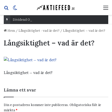
Sök
Switch
M
efter
skin
Dividend Overshoot Day
Hem
/
Långsiktighet - vad är det?
/
Långsiktighet – vad är det?
Långsiktighet – vad är det?
Långsiktighet – vad är det?
Lämna ett svar
Din e-postadress kommer inte publiceras.
Obligatoriska fält är
märkta
*