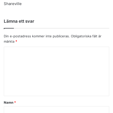
Shareville
Lämna ett svar
Din e-postadress kommer inte publiceras.
Obligatoriska fält är
märkta
*
K
o
m
m
e
n
t
Namn
*
a
r