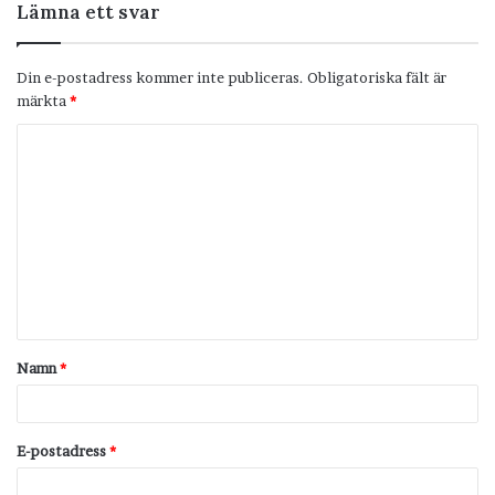
Lämna ett svar
Din e-postadress kommer inte publiceras.
Obligatoriska fält är
märkta
*
K
o
m
m
e
n
t
Namn
*
a
r
*
E-postadress
*