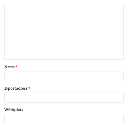
K
o
m
m
e
n
t
Namn
*
a
r
*
E-postadress
*
Webbplats