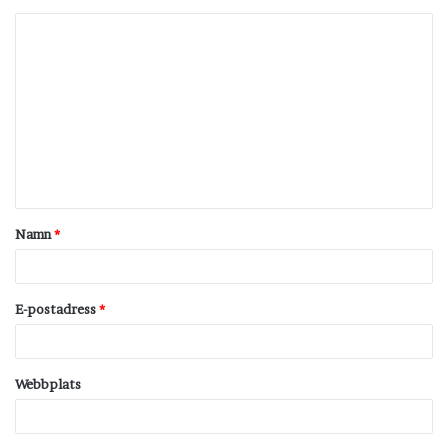
K
o
m
m
e
n
t
Namn
*
a
r
*
E-postadress
*
Webbplats