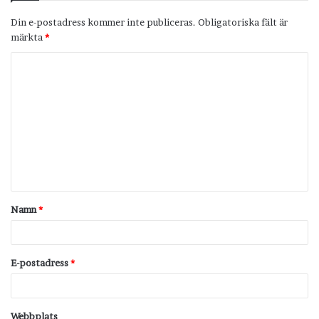
Din e-postadress kommer inte publiceras.
Obligatoriska fält är
märkta
*
K
o
m
m
e
n
t
Namn
*
a
r
*
E-postadress
*
Webbplats